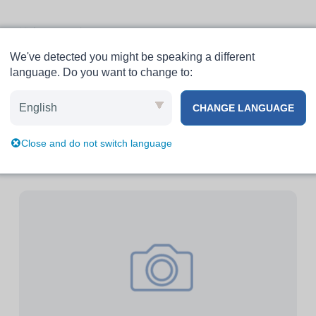
博客
帮助
We've detected you might be speaking a different
language. Do you want to change to:
English
CHANGE LANGUAGE
Close and do not switch language