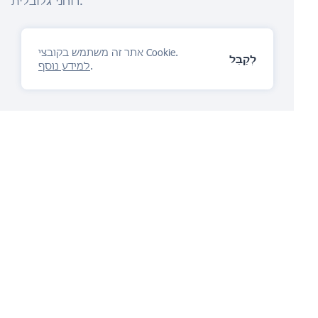
רוחני גלובלית.
אתר זה משתמש בקובצי Cookie.
לְקַבֵּל
.
למידע נוסף
פלטפורמת ניהול ה-IP
אתה תאהב
שאל שאלה