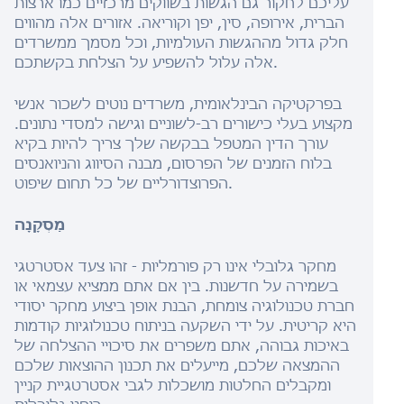
עליכם לחקור גם הגשות בשווקים מרכזיים כמו ארצות
הברית, אירופה, סין, יפן וקוריאה. אזורים אלה מהווים
חלק גדול מההגשות העולמיות, וכל מסמך ממשרדים
אלה עלול להשפיע על הצלחת בקשתכם.
בפרקטיקה הבינלאומית, משרדים נוטים לשכור אנשי
מקצוע בעלי כישורים רב-לשוניים וגישה למסדי נתונים.
עורך הדין המטפל בבקשה שלך צריך להיות בקיא
בלוח הזמנים של הפרסום, מבנה הסיווג והניואנסים
הפרוצדורליים של כל תחום שיפוט.
מַסְקָנָה
מחקר גלובלי אינו רק פורמליות - זהו צעד אסטרטגי
בשמירה על חדשנות. בין אם אתם ממציא עצמאי או
חברת טכנולוגיה צומחת, הבנת אופן ביצוע מחקר יסודי
היא קריטית. על ידי השקעה בניתוח טכנולוגיות קודמות
באיכות גבוהה, אתם משפרים את סיכויי ההצלחה של
ההמצאה שלכם, מייעלים את תכנון ההוצאות שלכם
ומקבלים החלטות מושכלות לגבי אסטרטגיית קניין