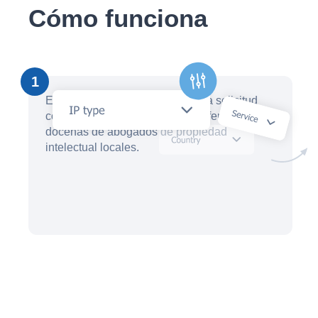
Cómo funciona
1
En cuestión de minutos, cree una solicitud
con un asistente de IA y reciba ofertas de
docenas de abogados de propiedad
intelectual locales.