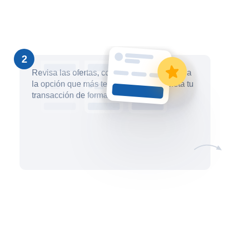
2
Revisa las ofertas, compáralas y selecciona
la opción que más te convenga. Completa tu
transacción de forma segura