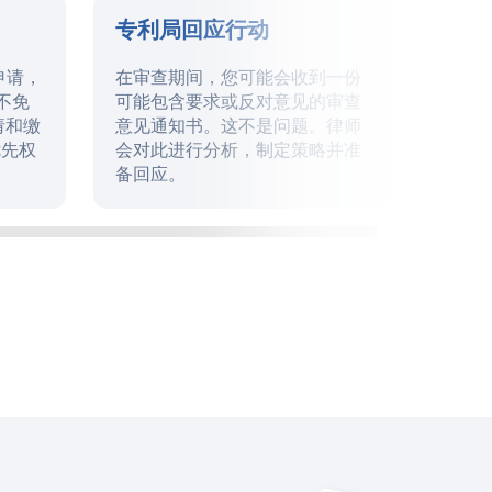
专利局回应行动
授权
申请，
在审查期间，您可能会收到一份
收到
不免
可能包含要求或反对意见的审查
费用
请和缴
意见通知书。这不是问题。律师
和授
优先权
会对此进行分析，制定策略并准
备回应。