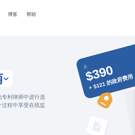
博客
帮助
$390
从
南
+ $121 的政府费用
地专利律师中进行选
个过程中享受在线监