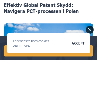
Effektiv Global Patent Skydd:
Navigera PCT-processen i Polen
This website uses cookies.
Conduct a global AI search in 1 min!
ACCEPT
Learn more
.
START FREE AI SEARCH
FALLSTUDIER
Hur internationella avtal påverkar IP-
skyddet i Mexiko