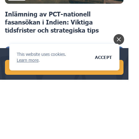
Inlämning av PCT-nationell
fasansökan i Indien: Viktiga
tidsfrister och strategiska tips
This website uses cookies.
Conduct a global AI search in 1 min!
ACCEPT
Learn more
.
START FREE AI SEARCH
FALLSTUDIER
Förstå grunderna i immateriell
äganderätt i Mexiko: En guide för
företag