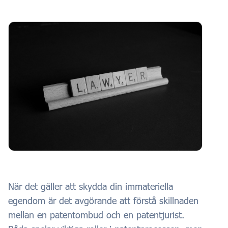
När det gäller att skydda din immateriella
egendom är det avgörande att förstå skillnaden
mellan en patentombud och en patentjurist.