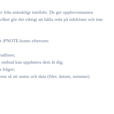
lser från mänskligt intellekt. De ger upphovsmannen
ilket gör det viktigt att hålla reda på tidsfrister och inte
ditt iPNOTE-konto eftersom:
adlines;
na ombud kan uppdatera dem åt dig;
a frågor;
erna så att status och data (filer, datum, nummer)