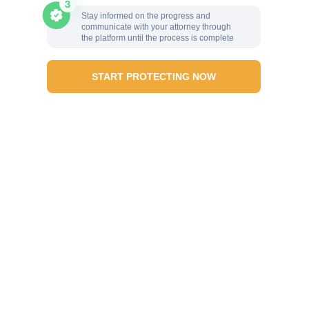
Stay informed on the progress and
communicate with your attorney through
the platform until the process is complete
START PROTECTING NOW