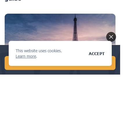
This website uses cookies.
Conduct a global AI search in 1 min!
ACCEPT
Learn more
.
START FREE AI SEARCH
DESIGN
Vikten av designskydd i Frankrike för
företag