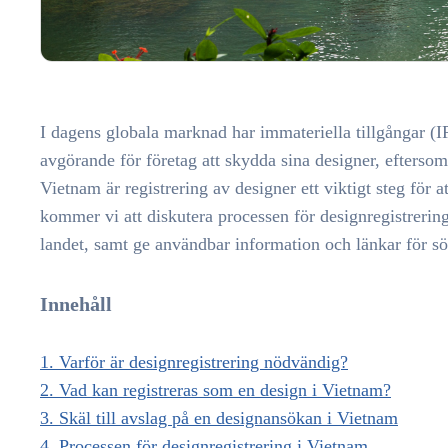
I dagens globala marknad har immateriella tillgångar (IP)
avgörande för företag att skydda sina designer, eftersom
Vietnam är registrering av designer ett viktigt steg för a
kommer vi att diskutera processen för designregistrering
landet, samt ge användbar information och länkar för s
Innehåll
1. Varför är designregistrering nödvändig?
2. Vad kan registreras som en design i Vietnam?
3. Skäl till avslag på en designansökan i Vietnam
4. Processen för designregistrering i Vietnam