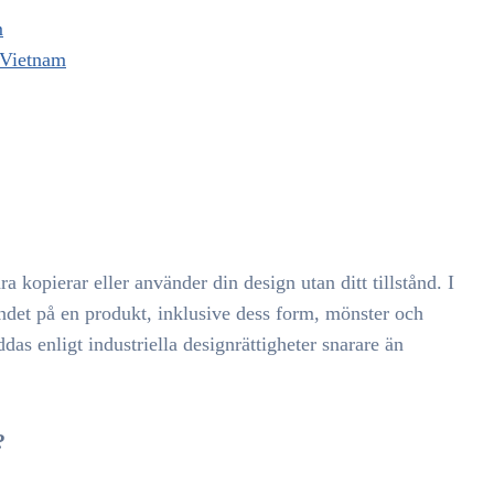
m
i Vietnam
a kopierar eller använder din design utan ditt tillstånd. I
endet på en produkt, inklusive dess form, mönster och
ddas enligt industriella designrättigheter snarare än
?