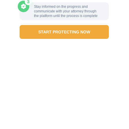
Stay informed on the progress and
communicate with your attorney through
the platform until the process is complete
START PROTECTING NOW