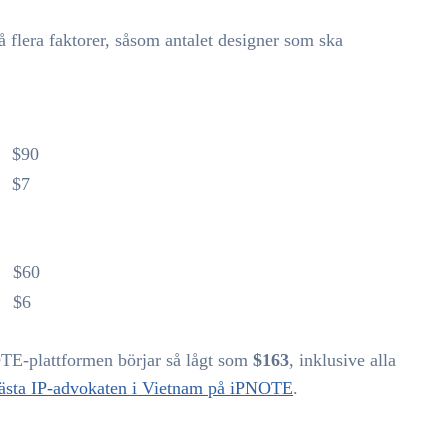
å flera faktorer, såsom antalet designer som ska
$90
$7
$60
$6
OTE-plattformen börjar så lågt som
$163
, inklusive alla
ästa IP-advokaten i Vietnam på iPNOTE
.