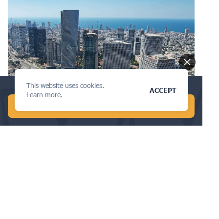
This website uses cookies.
Conduct a global AI search in 1 min!
PATENT
ACCEPT
Learn more
.
START FREE AI SEARCH
Så registrerar du ett patent i Israel:
En steg-för-steg-guide för
innovatörer och entreprenörer