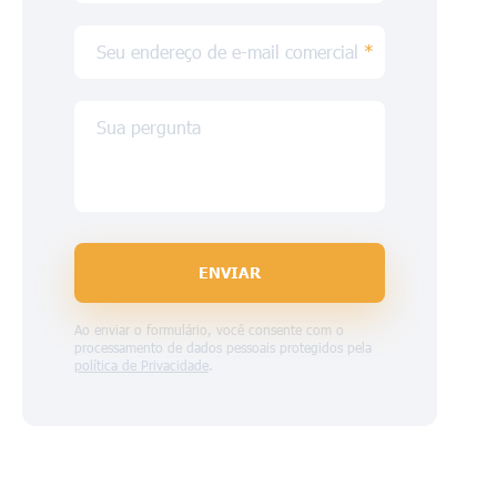
Seu endereço de e-mail comercial
*
Sua pergunta
ENVIAR
Ao enviar o formulário, você consente com o
processamento de dados pessoais protegidos pela
política de Privacidade
.