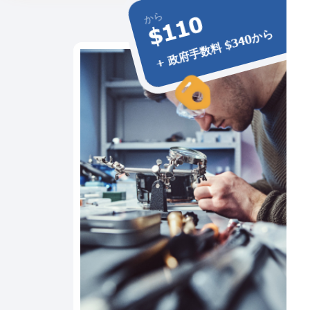
から
$110
+ 政府手数料 $340から