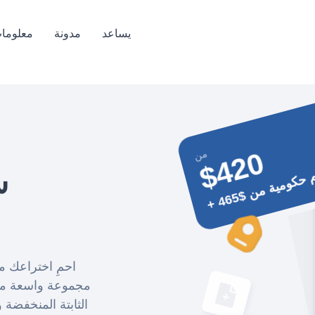
يساعد
مدونة
معلومات
$420
من
س
+
س
و
م
ح
ك
و
م
ية
م
ن
$
4
6
احمِ اختراعك م
مجموعة واسعة من 
الثابتة المنخفضة 