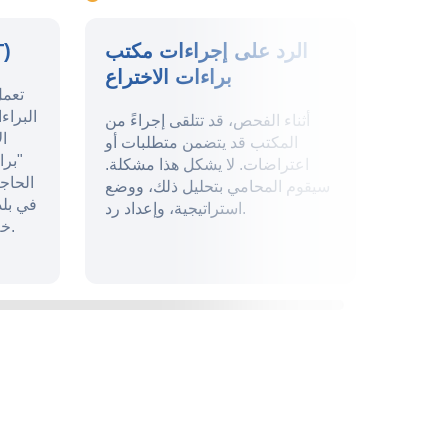
براءة
الرد على إجراءات مكتب
تقدي
ختراع
براءات الاختراع
تعمل
البرا
ة، يجب
أثناء الفحص، قد تتلقى إجراءً من
ال
ة. بعد
المكتب قد يتضمن متطلبات أو
"برا
لاختراع
اعتراضات. لا يشكل هذا مشكلة.
الحاج
ي ضمان
سيقوم المحامي بتحليل ذلك، ووضع
في بل
استراتيجية، وإعداد رد.
خلال 12 شهرًا من تاريخ الأولوية.