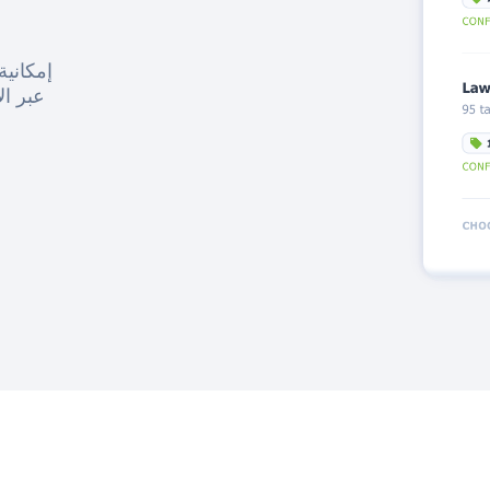
إمكانية
عبر ال