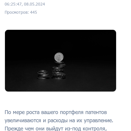
06:25:47, 08.05.2024
Просмотров: 445
По мере роста вашего портфеля патентов
увеличиваются и расходы на их управление.
Прежде чем они выйдут из-под контроля,