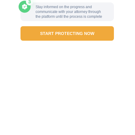
Stay informed on the progress and
communicate with your attorney through
the platform until the process is complete
START PROTECTING NOW