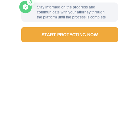
Stay informed on the progress and
communicate with your attorney through
the platform until the process is complete
START PROTECTING NOW