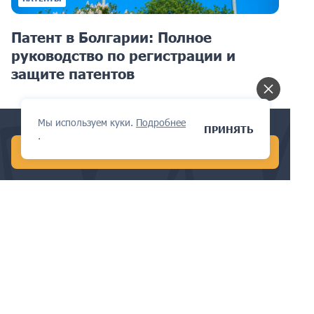
Патент в Болгарии: Полное
руководство по регистрации и
защите патентов
Мы используем куки.
Подробнее
Conduct a global AI search in 1 min!
ПРИНЯТЬ
.
START FREE AI SEARCH
ПАТЕНТЫ
Понимание продления срока
действия патентов в Мексике: