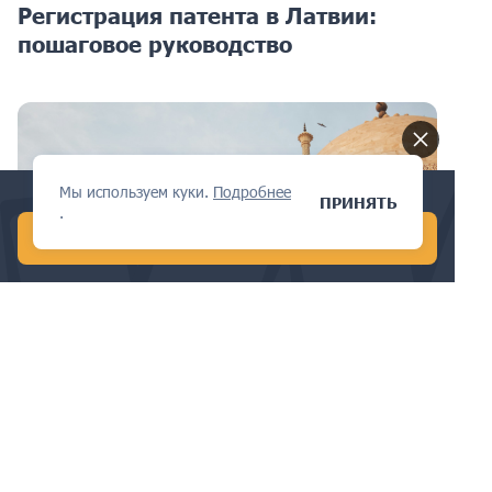
Регистрация патента в Латвии:
пошаговое руководство
Мы используем куки.
Подробнее
Conduct a global AI search in 1 min!
ПРИНЯТЬ
.
START FREE AI SEARCH
ПАТЕНТЫ
Навигация по вызовам
интеллектуальной собственности в
телекоммуникационном секторе
Индии