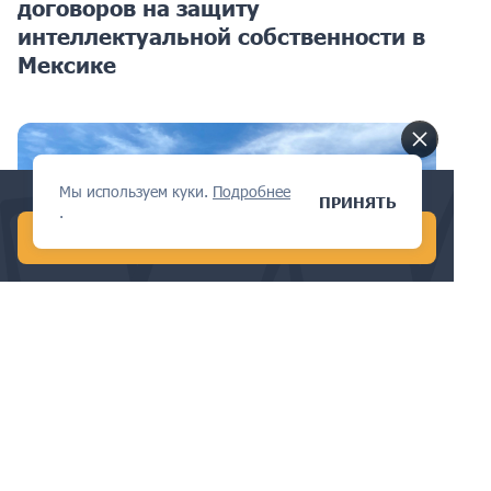
договоров на защиту
интеллектуальной собственности в
Мексике
Мы используем куки.
Подробнее
Conduct a global AI search in 1 min!
ПРИНЯТЬ
.
START FREE AI SEARCH
ТОВАРНЫЕ ЗНАКИ
Декларация о использовании
товарного знака в Мексике:
пошаговое руководство