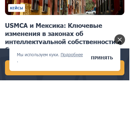
КЕЙСЫ
USMCA и Мексика: Ключевые
изменения в законах об
интеллектуальной собственности и
бизнес-импликации
Мы используем куки.
Подробнее
Conduct a global AI search in 1 min!
ПРИНЯТЬ
.
START FREE AI SEARCH
ПАТЕНТЫ