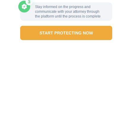
Stay informed on the progress and
communicate with your attorney through
the platform until the process is complete
START PROTECTING NOW