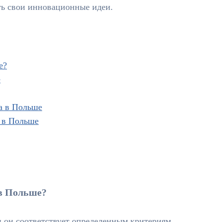
ть свои инновационные идеи.
е?
е
а в Польше
 в Польше
 в Польше?
и он соответствует определенным критериям,