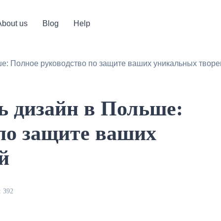
About us
Blog
Help
ше: Полное руководство по защите ваших уникальных твор
ь дизайн в Польше:
по защите ваших
й
 392