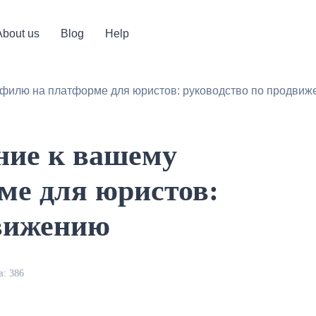
About us
Blog
Help
офилю на платформе для юристов: руководство по продви
ние к вашему
ме для юристов:
движению
: 386