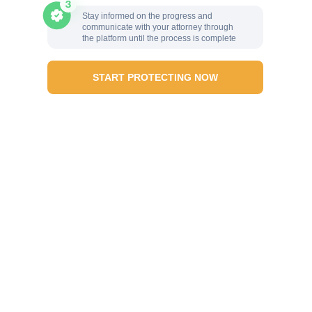
Stay informed on the progress and
communicate with your attorney through
the platform until the process is complete
START PROTECTING NOW