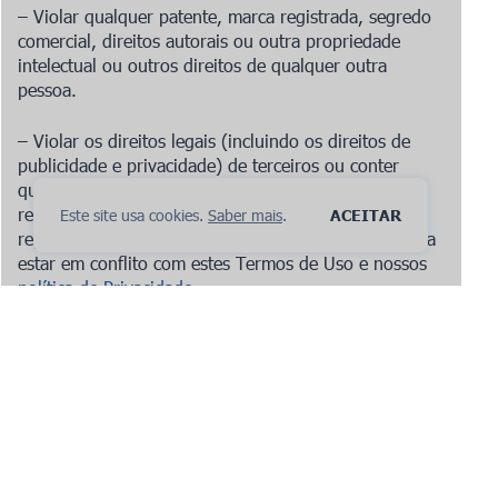
– Violar qualquer patente, marca registrada, segredo
comercial, direitos autorais ou outra propriedade
intelectual ou outros direitos de qualquer outra
pessoa.
– Violar os direitos legais (incluindo os direitos de
publicidade e privacidade) de terceiros ou conter
qualquer material que possa dar origem a qualquer
responsabilidade civil ou criminal sob as leis ou
Este site usa cookies.
Saber mais
.
ACEITAR
regulamentos aplicáveis ou que de outra forma possa
estar em conflito com estes Termos de Uso e nossos
política de Privacidade
.
– É provável que engane qualquer pessoa.
– Promover qualquer atividade ilegal, ou defender,
promover ou auxiliar qualquer ato ilegal.
– Causar aborrecimento, inconveniência ou ansiedade
desnecessária ou ser suscetível de perturbar,