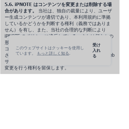
5.6. iPNOTE はコンテンツを変更または削除する場
合があります。
当社は、独自の裁量により、ユーザ
ー生成コンテンツが適切であり、本利用規約に準拠
しているかどうかを判断する権利（義務ではありま
せん）を有し、また、当社の合理的な判断により
iPNOTE のポリシーに違反している、または何らかの
形で有害、不適切、または不快であるユーザー生成
受け
このウェブサイトはクッキーを使用し
コンテンツを拒否または削除する権利を有します。
入れ
ています。
もっと詳しく知る
.
さらに、iPNOTE は、ユーザー生成コンテンツを Web
る
サイト上で表示する方法の書式設定、編集、および
変更を行う権利を留保します。
5.7. ユーザー生成コンテンツの所有権。
iPNOTE か
ら発信されたコンテンツを除き、当社はお客様のア
カウントで送信、保存、または処理されたいかなる
コンテンツに対しても所有権を主張しません。お客
様は、投稿したユーザー生成コンテンツに対するす
べての所有権、管理権、および責任を保持します。
お客様は、ユーザー アカウントの設定を通じて、ユ
ーザー生成コンテンツへのアクセスを制御できま