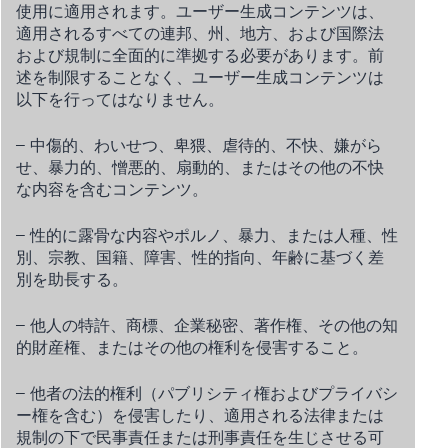
使用に適用されます。ユーザー生成コンテンツは、
適用されるすべての連邦、州、地方、および国際法
および規制に全面的に準拠する必要があります。前
述を制限することなく、ユーザー生成コンテンツは
以下を行ってはなりません。
– 中傷的、わいせつ、卑猥、虐待的、不快、嫌がら
せ、暴力的、憎悪的、扇動的、またはその他の不快
な内容を含むコンテンツ。
– 性的に露骨な内容やポルノ、暴力、または人種、性
別、宗教、国籍、障害、性的指向、年齢に基づく差
別を助長する。
– 他人の特許、商標、企業秘密、著作権、その他の知
的財産権、またはその他の権利を侵害すること。
– 他者の法的権利（パブリシティ権およびプライバシ
ー権を含む）を侵害したり、適用される法律または
規制の下で民事責任または刑事責任を生じさせる可