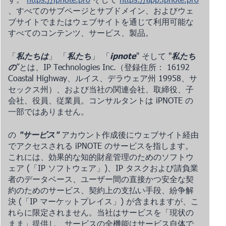
、すべてのサブページとサブドメイン、およびウェ
ブサイトでまたはウェブサイトを通じて利用可能な
すべてのコンテンツ、サービス、製品。
「
私たちは
」 「
私たち
」 「
ipnote
" そして "
私たち
の
”とは、IP Technologies Inc.（登録住所：
16192
Coastal Highway、ルイス、デラウェア州 19958、サ
セックス州
）、および当社の関連会社、取締役、子
会社、役員、従業員。コンサルタントは iPNOTE の
一部ではありません。
の
"サービス"
アカウント作成後にウェブサイト経由
でアクセスされる iPNOTE のサービスを指します。
これには、効果的な知的財産管理のためのソフトウ
ェア (「IP ソフトウェア」)、IP タスクおよび請負業
者のデータベース、ユーザー間の直接かつ安全な契
約のためのサービス、契約上の支払い手段、紛争解
決 (「IP マーケットプレイス」) が含まれますが、こ
れらに限定されません。当社はサービスを「現状の
まま」提供し、サービスの全機能はサービス自体で