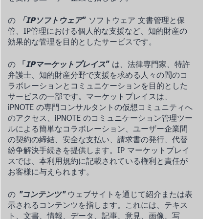
の
「IPソフトウェア
”
ソフトウェア
文書管理と保
管、IP管理における個人的な支援など、知的財産の
効果的な管理を目的としたサービスです。
の
「
IPマーケットプレイス
”
は、法律専門家、特許
弁護士、知的財産分野で支援を求める人々の間のコ
ラボレーションとコミュニケーションを目的とした
サービスの一部です。マーケットプレイスは、
iPNOTE の専門コンサルタントの仮想コミュニティへ
のアクセス、iPNOTE のコミュニケーション管理ツー
ルによる簡単なコラボレーション、ユーザー企業間
の契約の締結、安全な支払い、請求書の発行、代替
紛争解決手続きを提供します。IP マーケットプレイ
スでは、本利用規約に記載されている権利と責任が
お客様に与えられます。
の
"コンテンツ"
ウェブサイトを通じて紹介または表
示されるコンテンツを指します。これには、テキス
ト、文書、情報、データ、記事、意見、画像、写