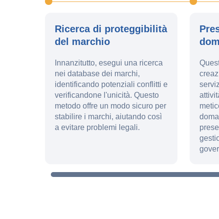
Ricerca di proteggibilità
Pre
del marchio
dom
Innanzitutto, esegui una ricerca
Quest
nei database dei marchi,
creaz
identificando potenziali conflitti e
servi
verificandone l'unicità. Questo
attiv
metodo offre un modo sicuro per
metic
stabilire i marchi, aiutando così
doman
a evitare problemi legali.
prese
gesti
gover