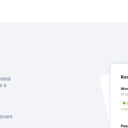
prietà
he e
trovare