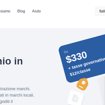
 siamo
Blog
Aiuto
Ita
$330
Da
+ 
e
at
2
c
hio in
e
istrazione marchi.
ti in marchi locali,
oditi il