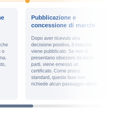
ne
Pubblicazione e
Rinn
concessione di marchi
marc
Dopo aver ricevuto una
Garanti
 che
decisione positiva, il marchio
9 e 10
i o
viene pubblicato. Se non si
l'ident
ma.
presentano obiezioni da terze
nostro
to,
parti, viene emesso un
scaden
certificato. Come prassi
docume
standard, questa fase non
aiuter
richiede alcun passaggio attivo.
dichia
tasse.