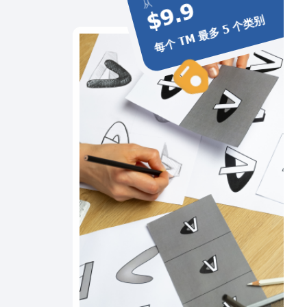
$9.9
从
每个 TM 最多 5 个类别