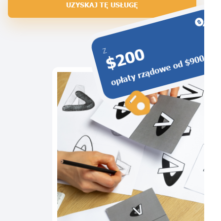
UZYSKAJ TĘ USŁUGĘ
$200
Z
opłaty rządowe od $900