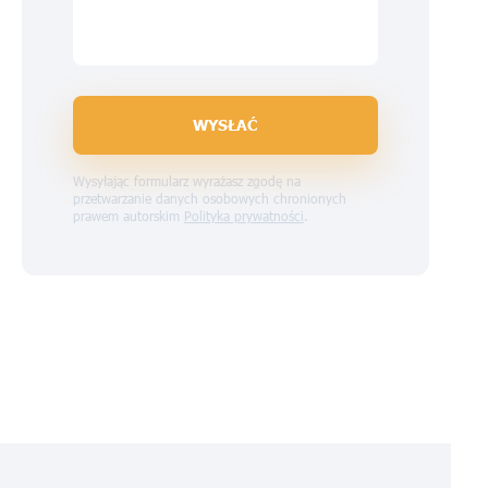
WYSŁAĆ
Wysyłając formularz wyrażasz zgodę na
przetwarzanie danych osobowych chronionych
prawem autorskim
Polityka prywatności
.