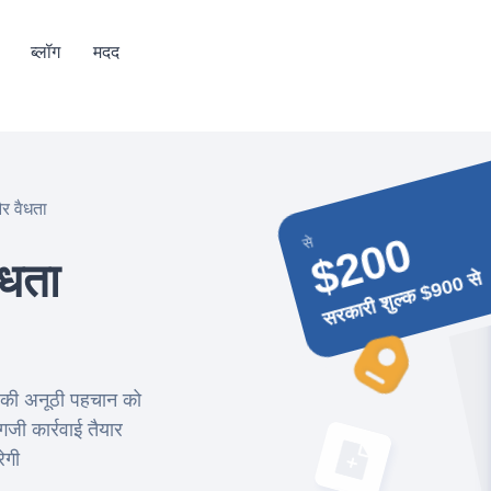
ब्लॉग
मदद
र वैधता
$200
से
ैधता
सरकारी शुल्क $900 से
ड की अनूठी पहचान को
जी कार्रवाई तैयार
ेगी