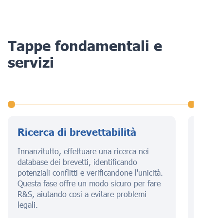
Tappe fondamentali e
servizi
Ricerca di brevettabilità
Pre
dom
Innanzitutto, effettuare una ricerca nei
database dei brevetti, identificando
Quest
potenziali conflitti e verificandone l'unicità.
una de
Questa fase offre un modo sicuro per fare
che d
R&S, aiutando così a evitare problemi
anche 
legali.
assicu
massi