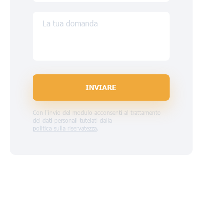
La tua domanda
INVIARE
Con l'invio del modulo acconsenti al trattamento
dei dati personali tutelati dalla
politica sulla riservatezza
.