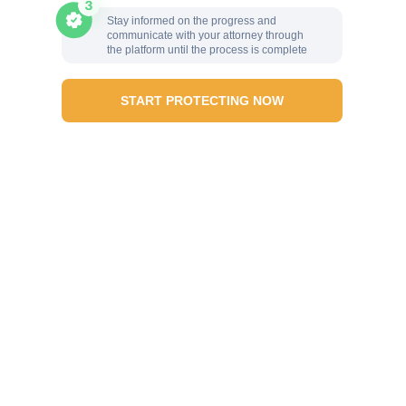
Stay informed on the progress and
communicate with your attorney through
the platform until the process is complete
START PROTECTING NOW