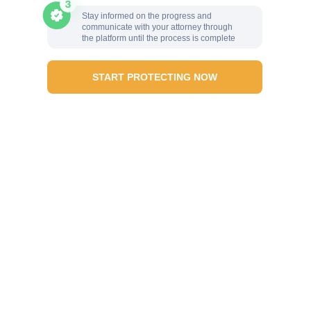
Stay informed on the progress and
communicate with your attorney through
the platform until the process is complete
START PROTECTING NOW