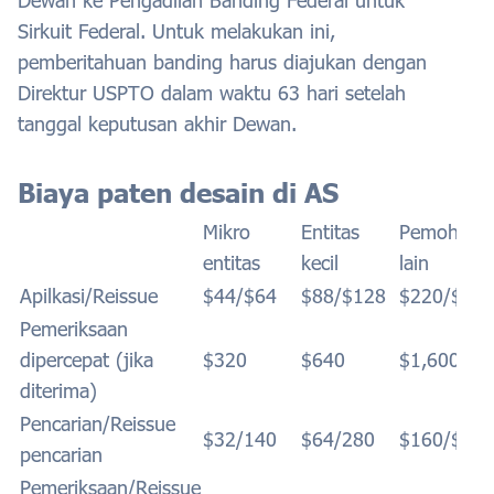
Dewan ke Pengadilan Banding Federal untuk
Sirkuit Federal. Untuk melakukan ini,
pemberitahuan banding harus diajukan dengan
Direktur USPTO dalam waktu 63 hari setelah
tanggal keputusan akhir Dewan.
Biaya paten desain di AS
Mikro
Entitas
Pemohon
entitas
kecil
lain
Apilkasi/Reissue
$44/$64
$88/$128
$220/$32
Pemeriksaan
dipercepat (jika
$320
$640
$1,600
diterima)
Pencarian/Reissue
$32/140
$64/280
$160/$70
pencarian
Pemeriksaan/Reissue