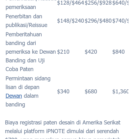
$128/$464
$256/$928
$640/$2,3
pemeriksaan
Penerbitan dan
$148/$240
$296/$480
$740/$1,2
publikasi/Reissue
Pemberitahuan
banding dari
pemeriksa ke Dewan
$210
$420
$840
Banding dan Uji
Coba Paten
Permintaan sidang
lisan di depan
$340
$680
$1,360
Dewan
dalam
banding
Biaya registrasi paten desain di Amerika Serikat
melalui platform iPNOTE dimulai dari serendah