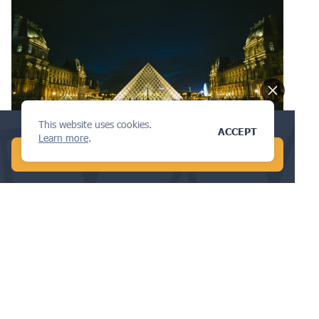
PATEN
This website uses cookies.
Conduct a global AI search in 1 min!
ACCEPT
Learn more
.
START FREE AI SEARCH
Cara Mendaftar Paten di Prancis:
Persyaratan, Biaya, dan Manfaat