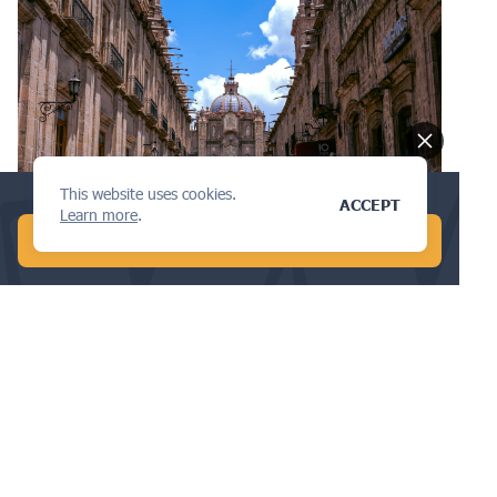
This website uses cookies.
MEREK DAGANG
Conduct a global AI search in 1 min!
ACCEPT
Learn more
.
START FREE AI SEARCH
Apa yang Perlu Anda Ketahui tentang
Hukum Hak Cipta di Meksiko