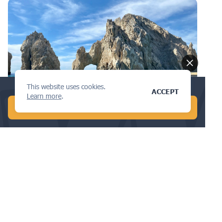
This website uses cookies.
Conduct a global AI search in 1 min!
ACCEPT
MEREK DAGANG
Learn more
.
START FREE AI SEARCH
Panduan Lengkap Deklarasi
Penggunaan Merek Dagang di
Meksiko