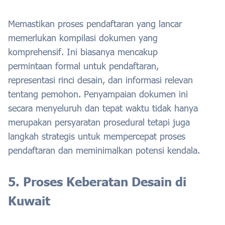
Memastikan proses pendaftaran yang lancar
memerlukan kompilasi dokumen yang
komprehensif. Ini biasanya mencakup
permintaan formal untuk pendaftaran,
representasi rinci desain, dan informasi relevan
tentang pemohon. Penyampaian dokumen ini
secara menyeluruh dan tepat waktu tidak hanya
merupakan persyaratan prosedural tetapi juga
langkah strategis untuk mempercepat proses
pendaftaran dan meminimalkan potensi kendala.
5. Proses Keberatan Desain di
Kuwait