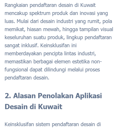
Rangkaian pendaftaran desain di Kuwait
mencakup spektrum produk dan inovasi yang
luas. Mulai dari desain industri yang rumit, pola
memikat, hiasan mewah, hingga tampilan visual
keseluruhan suatu produk, lingkup pendaftaran
sangat inklusif. Keinsklusifan ini
memberdayakan pencipta lintas industri,
memastikan berbagai elemen estetika non-
fungsional dapat dilindungi melalui proses
pendaftaran desain.
2. Alasan Penolakan Aplikasi
Desain di Kuwait
Keinsklusifan sistem pendaftaran desain di