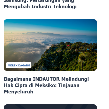
Samsung: Pertarungan yang
Mengubah Industri Teknologi
MEREK DAGANG
Bagaimana INDAUTOR Melindungi
Hak Cipta di Meksiko: Tinjauan
Menyeluruh