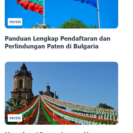
PATEN
Panduan Lengkap Pendaftaran dan
Perlindungan Paten di Bulgaria
PATEN