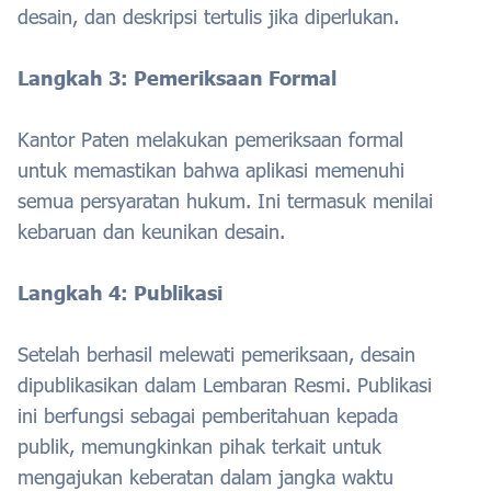
desain, dan deskripsi tertulis jika diperlukan.
Langkah 3: Pemeriksaan Formal
Kantor Paten melakukan pemeriksaan formal
untuk memastikan bahwa aplikasi memenuhi
semua persyaratan hukum. Ini termasuk menilai
kebaruan dan keunikan desain.
Langkah 4: Publikasi
Setelah berhasil melewati pemeriksaan, desain
dipublikasikan dalam Lembaran Resmi. Publikasi
ini berfungsi sebagai pemberitahuan kepada
publik, memungkinkan pihak terkait untuk
mengajukan keberatan dalam jangka waktu