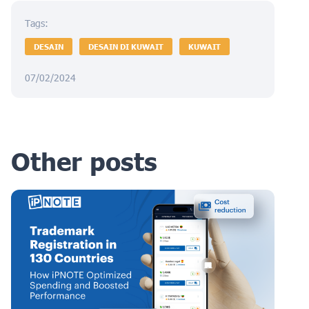
Tags:
DESAIN
DESAIN DI KUWAIT
KUWAIT
07/02/2024
Other posts