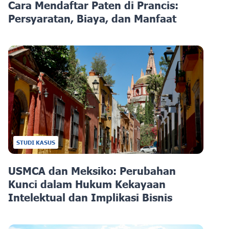
Cara Mendaftar Paten di Prancis:
Persyaratan, Biaya, dan Manfaat
STUDI KASUS
USMCA dan Meksiko: Perubahan
Kunci dalam Hukum Kekayaan
Intelektual dan Implikasi Bisnis