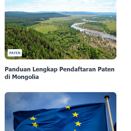
PATEN
Panduan Lengkap Pendaftaran Paten
di Mongolia