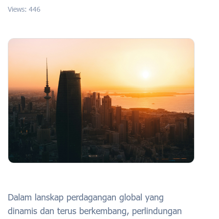
Views: 446
Dalam lanskap perdagangan global yang
dinamis dan terus berkembang, perlindungan