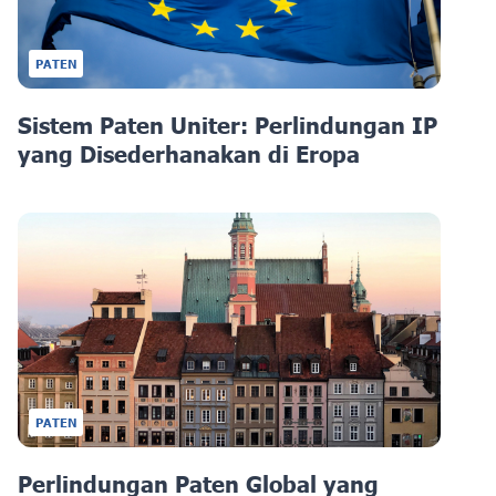
PATEN
Sistem Paten Uniter: Perlindungan IP
yang Disederhanakan di Eropa
PATEN
Perlindungan Paten Global yang