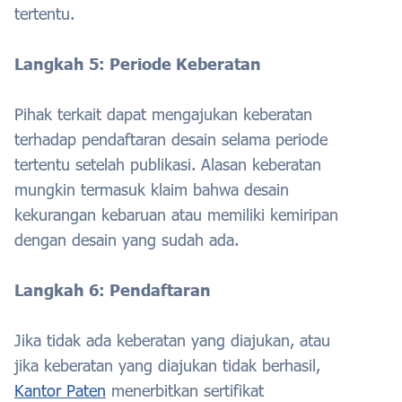
tertentu.
Langkah 5: Periode Keberatan
Pihak terkait dapat mengajukan keberatan
terhadap pendaftaran desain selama periode
tertentu setelah publikasi. Alasan keberatan
mungkin termasuk klaim bahwa desain
kekurangan kebaruan atau memiliki kemiripan
dengan desain yang sudah ada.
Langkah 6: Pendaftaran
Jika tidak ada keberatan yang diajukan, atau
jika keberatan yang diajukan tidak berhasil,
Kantor Paten
menerbitkan sertifikat