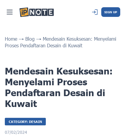
SIGN UP
Home
Blog
Mendesain Kesuksesan: Menyelami
Proses Pendaftaran Desain di Kuwait
Mendesain Kesuksesan:
Menyelami Proses
Pendaftaran Desain di
Kuwait
CATEGORY: DESAIN
07/02/2024