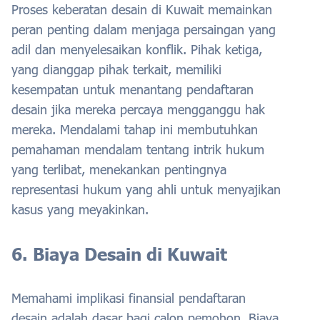
Proses keberatan desain di Kuwait memainkan
peran penting dalam menjaga persaingan yang
adil dan menyelesaikan konflik. Pihak ketiga,
yang dianggap pihak terkait, memiliki
kesempatan untuk menantang pendaftaran
desain jika mereka percaya mengganggu hak
mereka. Mendalami tahap ini membutuhkan
pemahaman mendalam tentang intrik hukum
yang terlibat, menekankan pentingnya
representasi hukum yang ahli untuk menyajikan
kasus yang meyakinkan.
6. Biaya Desain di Kuwait
Memahami implikasi finansial pendaftaran
desain adalah dasar bagi calon pemohon. Biaya