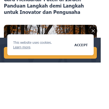
Panduan Langkah demi Langkah
untuk Inovator dan Pengusaha
This website uses cookies.
Conduct a global AI search in 1 min!
ACCEPT
Learn more
.
START FREE AI SEARCH
DESAIN
Alasan Utama Mendaftar Desain Anda
di Estonia: Manfaat dan Biaya
Dijelaskan