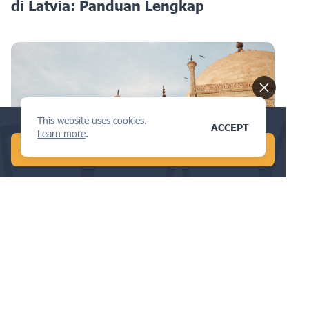
di Latvia: Panduan Lengkap
This website uses cookies.
Conduct a global AI search in 1 min!
ACCEPT
Learn more
.
START FREE AI SEARCH
PATEN
Menavigasi Tantangan IP di Sektor
Telekomunikasi di India