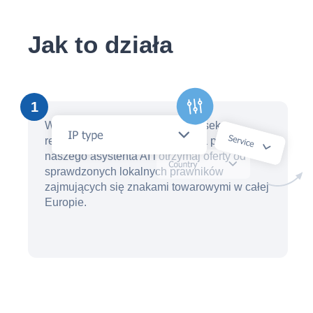
Jak to działa
1
W ciągu kilku minut utwórz wniosek o
rejestrację znaku towarowego za pomocą
naszego asystenta AI i otrzymaj oferty od
sprawdzonych lokalnych prawników
zajmujących się znakami towarowymi w całej
Europie.