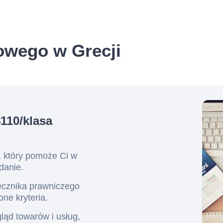
owego w Grecji
110/klasa
i, który pomoże Ci w
danie.
ecznika prawniczego
ne kryteria.
ąd towarów i usług,