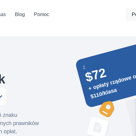
nas
Blog
Pomoc
P
Z
$72
k
p
a
y 
0
k
a
i znaku
lnych prawników
 opłat,