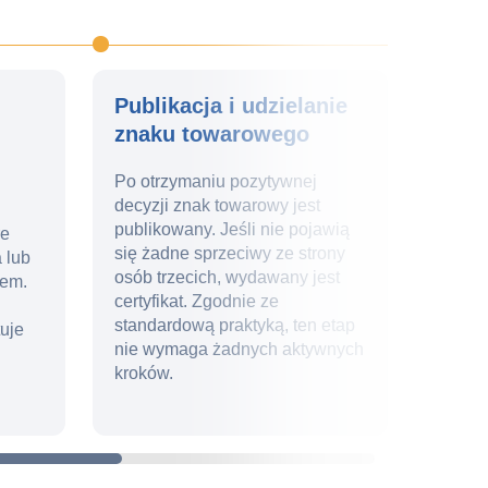
Publikacja i udzielanie
Odno
znaku towarowego
znak
Po otrzymaniu pozytywnej
Zapewn
decyzji znak towarowy jest
a 10. 
publikowany. Jeśli nie pojawią
unikal
re
się żadne sprzeciwy ze strony
marki.
 lub
osób trzecich, wydawany jest
monito
lem.
certyfikat. Zgodnie ze
przyg
standardową praktyką, ten etap
dokum
tuje
nie wymaga żadnych aktywnych
składa
kroków.
płatno