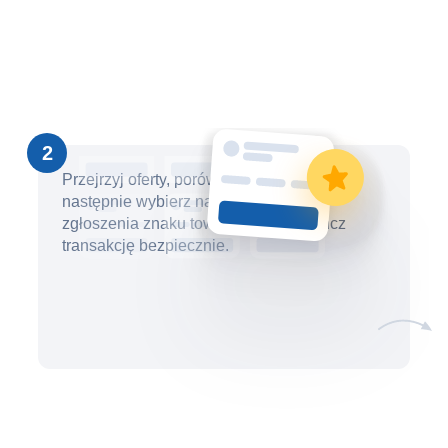
2
Przejrzyj oferty, porównaj ceny i terminy, a
następnie wybierz najlepszą opcję
zgłoszenia znaku towarowego. Zakończ
transakcję bezpiecznie.