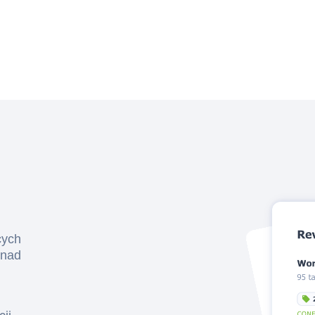
cych
onad