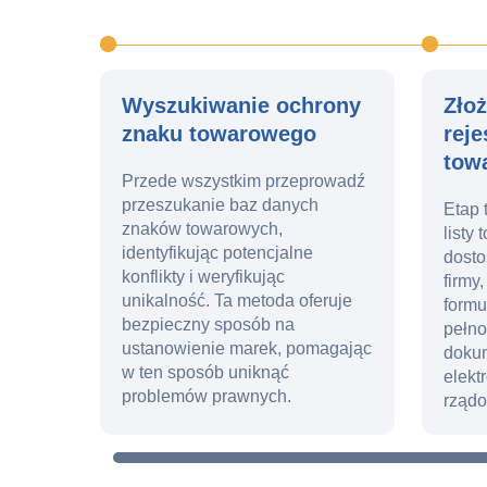
Wyszukiwanie ochrony
Zło
znaku towarowego
reje
tow
Przede wszystkim przeprowadź
przeszukanie baz danych
Etap 
znaków towarowych,
listy
identyfikując potencjalne
dosto
konflikty i weryfikując
firmy
unikalność. Ta metoda oferuje
formu
bezpieczny sposób na
pełno
ustanowienie marek, pomagając
doku
w ten sposób uniknąć
elekt
problemów prawnych.
rząd