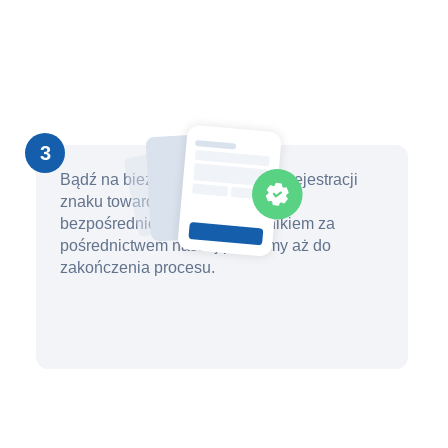
3
Bądź na bieżąco z postępami w rejestracji
znaku towarowego i kontaktuj się
bezpośrednio ze swoim prawnikiem za
pośrednictwem naszej platformy aż do
zakończenia procesu.