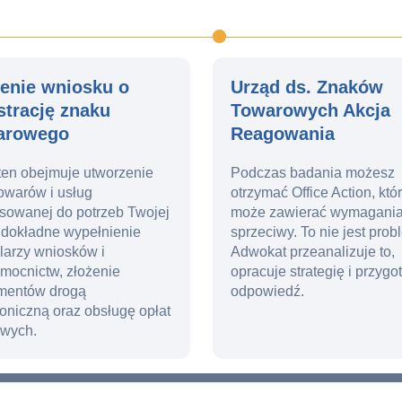
żenie wniosku o
Urząd ds. Znaków
strację znaku
Towarowych Akcja
arowego
Reagowania
ten obejmuje utworzenie
Podczas badania możesz
 towarów i usług
otrzymać Office Action, któ
sowanej do potrzeb Twojej
może zawierać wymagania
, dokładne wypełnienie
sprzeciwy. To nie jest prob
larzy wniosków i
Adwokat przeanalizuje to,
mocnictw, złożenie
opracuje strategię i przygo
mentów drogą
odpowiedź.
roniczną oraz obsługę opłat
owych.