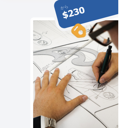
から
$230