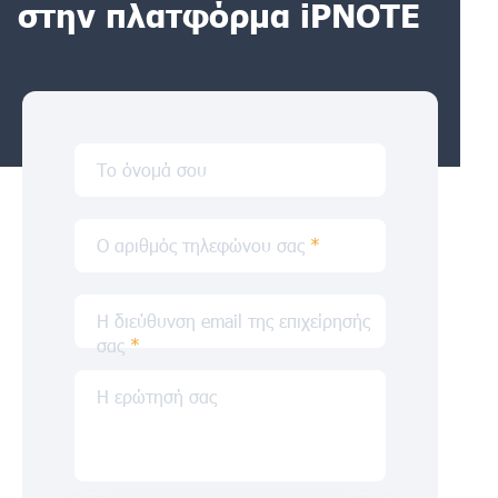
στην πλατφόρμα iPNOTE
Το όνομά σου
Ο αριθμός τηλεφώνου σας
*
Η διεύθυνση email της επιχείρησής
σας
*
Η ερώτησή σας