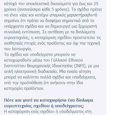
κάτοχό του αποκλειστικά δικαιώματα για έως και 25
χρόνια (ανανεώσιμα κάθε 5 χρόνια). Το σχέδιο πρέπει
να είναι
νέος
και κατέχω
ατομικός χαρακτήρας
Αυτό
σημαίνει ότι πρέπει να διαφέρει σημαντικά από τα
υπάρχοντα σχέδια και να δημιουργεί μια ξεχωριστή
συνολική εντύπωση. Σε αντίθεση με τα διπλώματα
ευρεσιτεχνίας, η καταχώριση σχεδίου προστατεύει τις
αισθητικές πτυχές ενός προϊόντος και όχι την τεχνική
του λειτουργία.
Τα σχέδια και υποδείγματα μπορούν να
καταχωρηθούν μέσω του Γαλλικού Εθνικού
Ινστιτούτου Βιομηχανικής Ιδιοκτησίας (INPI), με μια
απλή ηλεκτρονική διαδικασία. Μία ενιαία αίτηση
μπορεί να καλύπτει πολλά σχέδια και υποδείγματα,
υπό την προϋπόθεση ότι ανήκουν στην ίδια
κατηγορία προϊόντων.
Πότε και γιατί να καταχωρήσω ένα δίπλωμα
ευρεσιτεχνίας σχεδίου ή υποδείγματος;
Η καταχώριση ενός σχεδίου ή υποδείγματος στη