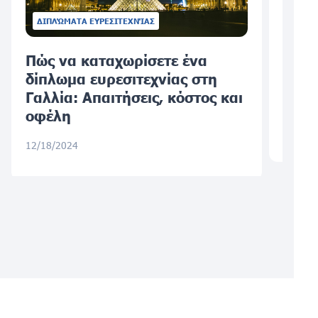
ΔΙΠΛΏΜΑΤΑ ΕΥΡΕΣΙΤΕΧΝΊΑΣ
Πώς να καταχωρίσετε ένα
Η ση
δίπλωμα ευρεσιτεχνίας στη
σχεδ
Γαλλία: Απαιτήσεις, κόστος και
Γαλλί
οφέλη
10/22/
12/18/2024