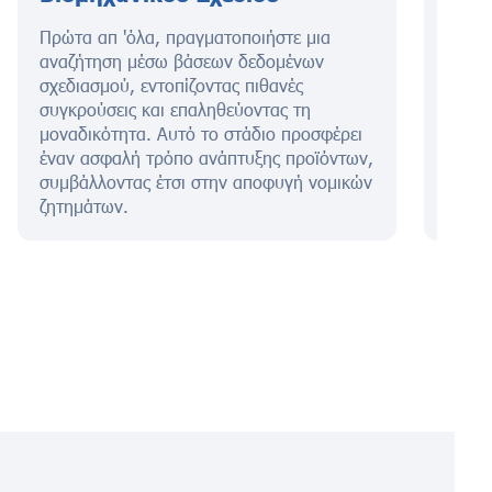
Πρώτα απ 'όλα, πραγματοποιήστε μια
Αυτό 
αναζήτηση μέσω βάσεων δεδομένων
περιγ
σχεδιασμού, εντοπίζοντας πιθανές
σχολα
συγκρούσεις και επαληθεύοντας τη
αίτησ
μοναδικότητα. Αυτό το στάδιο προσφέρει
κατάθ
έναν ασφαλή τρόπο ανάπτυξης προϊόντων,
συμβάλλοντας έτσι στην αποφυγή νομικών
ζητημάτων.