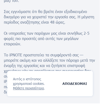
μαζί του.
Σας εγγυόμαστε ότι θα βρείτε έναν εξειδικευμένο
δικηγόρο για να χειριστεί την εργασία σας. Η μέγιστη
περίοδος αναζήτησης είναι 48 ώρες.
Οι υπηρεσίες των παρόχων μας είναι συνήθως 2-5
φορές πιο προσιτές από αυτές των μεγάλων
εταιρειών.
Το iPNOTE προστατεύει τα συμφέροντά σας —
μπορείτε ακόμη και να αλλάξετε τον πάροχο μετά την
έναρξη της εργασίας και να ζητήσετε επιστροφή
χρημάτων εάν το αποτέλεσμα της συνεργασίας δεν
ανταποκρίνεται στις απαιτήσεις σας. Εγγραφείτε στο
Αυτός ο ιστότοπος
iPNOTE και αναθέστε εύκολα τη διαχείριση θεμάτων
χρησιμοποιεί cookies.
ΑΠΟΔΕΧΟΜΑΙ
πνευματικής ιδιοκτησίας σε επαγγελματίες
Μάθετε περισσότερα
.
δικηγόρους.