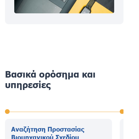
Βασικά ορόσημα και
υπηρεσίες
Αναζήτηση Προστασίας
Υπο
Βιομηχανικού Σχεδίου
Βιο