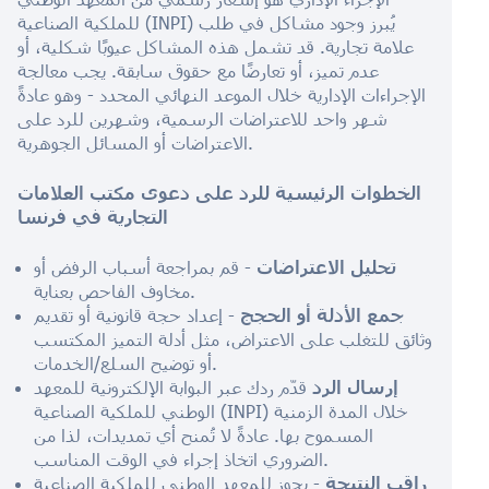
للملكية الصناعية (INPI) يُبرز وجود مشاكل في طلب
علامة تجارية. قد تشمل هذه المشاكل عيوبًا شكلية، أو
عدم تميز، أو تعارضًا مع حقوق سابقة. يجب معالجة
الإجراءات الإدارية خلال الموعد النهائي المحدد - وهو عادةً
شهر واحد للاعتراضات الرسمية، وشهرين للرد على
الاعتراضات أو المسائل الجوهرية.
الخطوات الرئيسية للرد على دعوى مكتب العلامات
التجارية في فرنسا
تحليل الاعتراضات
- قم بمراجعة أسباب الرفض أو
مخاوف الفاحص بعناية.
جمع الأدلة أو الحجج
- إعداد حجة قانونية أو تقديم
وثائق للتغلب على الاعتراض، مثل أدلة التميز المكتسب
أو توضيح السلع/الخدمات.
إرسال الرد
قدّم ردك عبر البوابة الإلكترونية للمعهد
الوطني للملكية الصناعية (INPI) خلال المدة الزمنية
المسموح بها. عادةً لا تُمنح أي تمديدات، لذا من
الضروري اتخاذ إجراء في الوقت المناسب.
راقب النتيجة
- يجوز للمعهد الوطني للملكية الصناعية