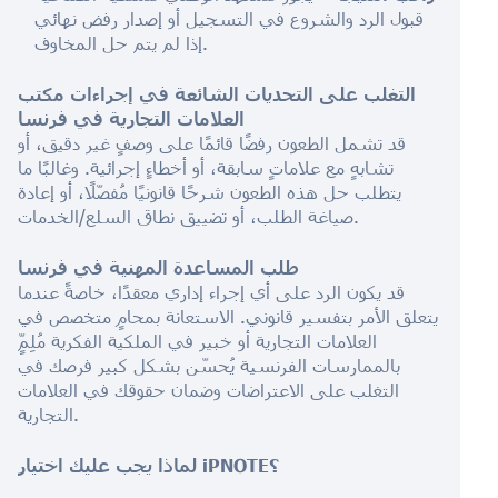
قبول الرد والشروع في التسجيل أو إصدار رفض نهائي
إذا لم يتم حل المخاوف.
التغلب على التحديات الشائعة في إجراءات مكتب
العلامات التجارية في فرنسا
قد تشمل الطعون رفضًا قائمًا على وصفٍ غير دقيق، أو
تشابهٍ مع علاماتٍ سابقة، أو أخطاءٍ إجرائية. وغالبًا ما
يتطلب حل هذه الطعون شرحًا قانونيًا مُفصّلًا، أو إعادة
صياغة الطلب، أو تضييق نطاق السلع/الخدمات.
طلب المساعدة المهنية في فرنسا
قد يكون الرد على أي إجراء إداري معقدًا، خاصةً عندما
يتعلق الأمر بتفسير قانوني. الاستعانة بمحامٍ متخصص في
العلامات التجارية أو خبير في الملكية الفكرية مُلِمٍّ
بالممارسات الفرنسية يُحسّن بشكل كبير فرصك في
التغلب على الاعتراضات وضمان حقوقك في العلامات
التجارية.
لماذا يجب عليك اختيار iPNOTE؟