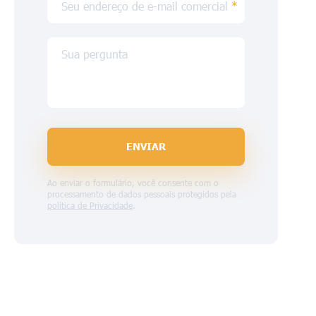
Seu endereço de e-mail comercial
*
Sua pergunta
ENVIAR
Ao enviar o formulário, você consente com o
processamento de dados pessoais protegidos pela
política de Privacidade
.