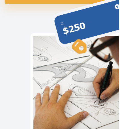
$250
Z