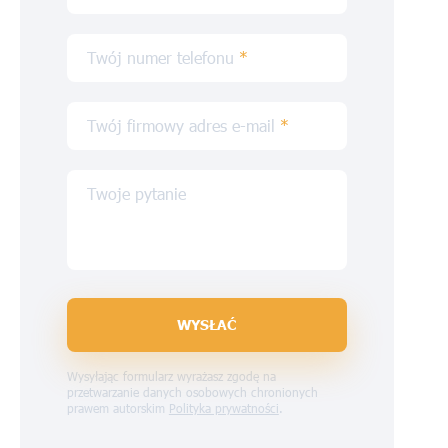
Twój numer telefonu
*
Twój firmowy adres e-mail
*
Twoje pytanie
WYSŁAĆ
Wysyłając formularz wyrażasz zgodę na
przetwarzanie danych osobowych chronionych
prawem autorskim
Polityka prywatności
.