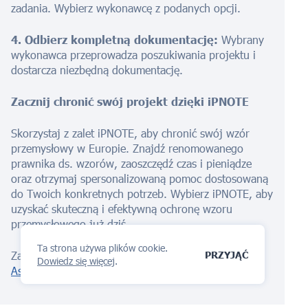
zadania. Wybierz wykonawcę z podanych opcji.
4. Odbierz kompletną dokumentację:
Wybrany
wykonawca przeprowadza poszukiwania projektu i
dostarcza niezbędną dokumentację.
Zacznij chronić swój projekt dzięki iPNOTE
Skorzystaj z zalet iPNOTE, aby chronić swój wzór
przemysłowy w Europie. Znajdź renomowanego
prawnika ds. wzorów, zaoszczędź czas i pieniądze
oraz otrzymaj spersonalizowaną pomoc dostosowaną
do Twoich konkretnych potrzeb. Wybierz iPNOTE, aby
uzyskać skuteczną i efektywną ochronę wzoru
przemysłowego już dziś.
Ta strona używa plików cookie.
PRZYJĄĆ
Zacznij chronić swój adres IP dzięki naszemu
Dowiedz się więcej
.
Asystent AI
Teraz!