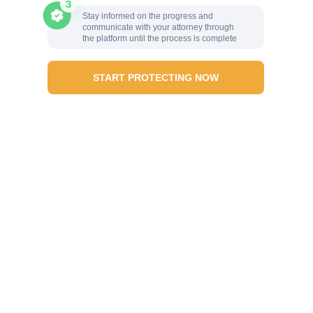
Stay informed on the progress and
communicate with your attorney through
the platform until the process is complete
START PROTECTING NOW