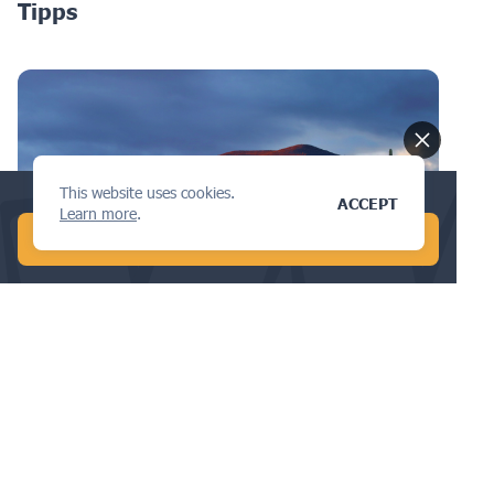
Tipps
This website uses cookies.
Conduct a global AI search in 1 min!
ACCEPT
Learn more
.
START FREE AI SEARCH
FALLSTUDIE
Die Grundlagen des geistigen
Eigentums in Mexiko: Ein Leitfaden
für Unternehmen