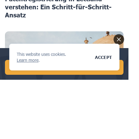
verstehen: Ein Schritt-für-Schritt-
Ansatz
This website uses cookies.
Conduct a global AI search in 1 min!
ACCEPT
Learn more
.
START FREE AI SEARCH
PATENT
Bewältigung von IP-
Herausforderungen im
Telekommunikationssektor in Indien