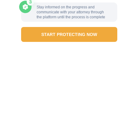
Stay informed on the progress and
communicate with your attorney through
the platform until the process is complete
START PROTECTING NOW