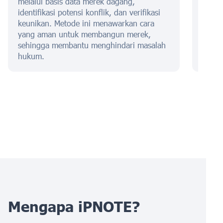
melalui basis data merek dagang,
baran
identifikasi potensi konflik, dan verifikasi
bisnis
keunikan. Metode ini menawarkan cara
dan S
yang aman untuk membangun merek,
penga
sehingga membantu menghindari masalah
biaya
hukum.
Mengapa iPNOTE?