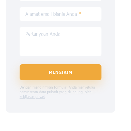
Alamat email bisnis Anda
*
Pertanyaan Anda
MENGIRIM
Dengan mengirimkan formulir, Anda menyetujui
pemrosesan data pribadi yang dilindungi oleh
kebijakan privasi
.