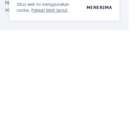
Mulailah perlindungan dengan kami
Asisten AI
Situs web ini menggunakan
MENERIMA
sekarang!
cookie.
Pelajari lebih lanjut
.
Platform manajemen IP
kamu akan menyukainya
TANYA PERTANYAAN