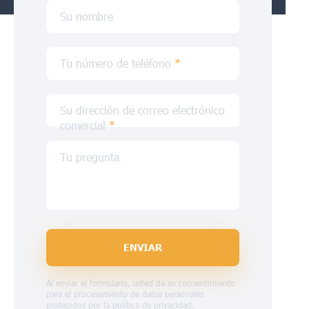
Su nombre
Tu número de teléfono
*
Su dirección de correo electrónico
comercial
*
Tu pregunta
ENVIAR
Al enviar el formulario, usted da su consentimiento
para el procesamiento de datos personales
protegidos por la
política de privacidad
.