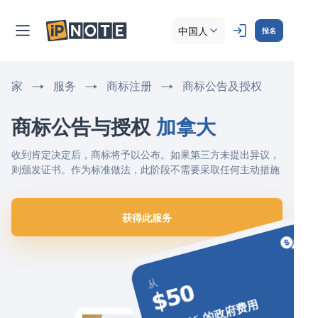
中国人
报名
家
服务
商标注册
商标公告及授权
商标公告与授权 
加拿大
收到肯定决定后，商标将予以公布。如果第三方未提出异议，
则颁发证书。作为标准做法，此阶段不需要采取任何主动措施
获得此服务
从
$50
+ $146 的政府费用