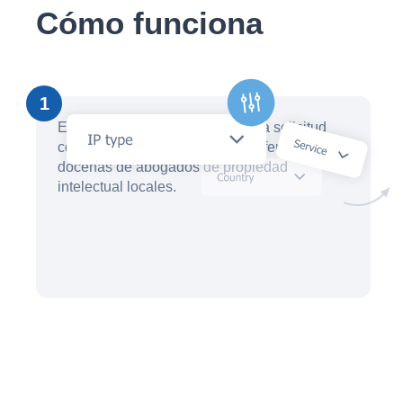
Cómo funciona
1
En cuestión de minutos, cree una solicitud
con un asistente de IA y reciba ofertas de
docenas de abogados de propiedad
intelectual locales.