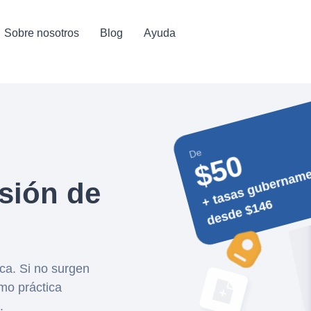
Sobre nosotros
Blog
Ayuda
De
$50
+ 
e
n
a
sión de
6
rca. Si no surgen
omo práctica
.