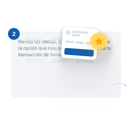
2
Revisa las ofertas, compáralas y selecciona
la opción que más te convenga. Completa tu
transacción de forma segura