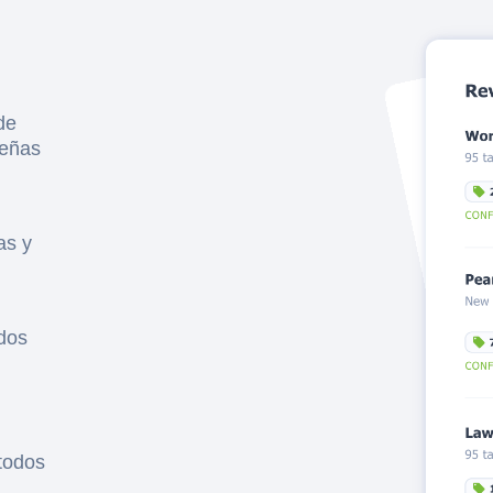
de
señas
as y
idos
todos